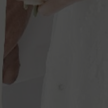
Konfirmasi Kehadiran
Merupakan suatu kehormatan dan kebahagiaan
bagi kami sekeluarga apabila Bapak/Ibu/Saudara/i
berkenan hadir untuk memberikan doa restu
kepada kedua mempelai.
Atas kehadiran serta doa restu, kami ucapkan
terima kasih.
265
Comments