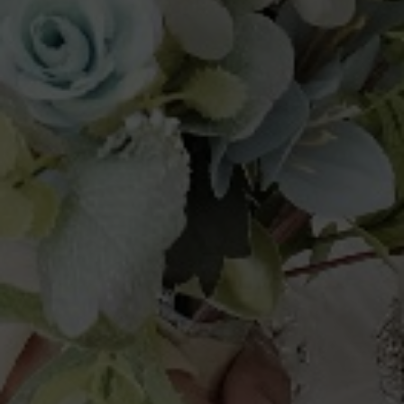
Cuci Tangan
Gunakan Masker
Jaga Jarak
Tidak Berjabat Tangan
Hindari Kerumunan
Gunakan Handsanitizer
KIRIM HADIAH