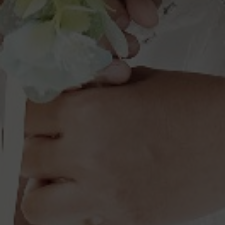
1331819798
Resa Oktaviani
Salin No. Rekening
0646876529
Anang Ma'rup
Salin No. Rekening