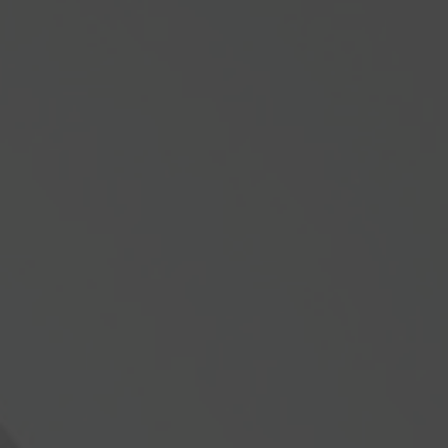
Countdown Timer
00
00
00
00
Hari
Jam
Menit
Detik
Our Special
Wedding Event
Dengan Memohon Rahmat Dan Ridho Allah
Subhanahu Wa Ta'ala, Kami Mengundang
Bapak/Ibu/Saudara/I, Untuk Menghadiri
Resepsi Pernikahan Kami. Yang Insya Allah