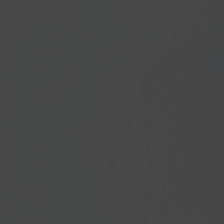
kasih sayang diantara kamu. Sesungguhnya
yang demikian itu menjadi tanda-tanda
kebesaran-Nya bagi orang-orang yang
berfikir."
[ QS. Ar-Rum : 21 ]