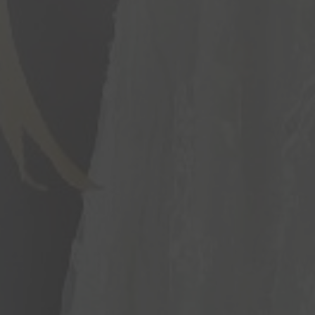
Kami Yang Berbahagia,
Keluarga Besar Kedua Mempelai
Resa & Anang