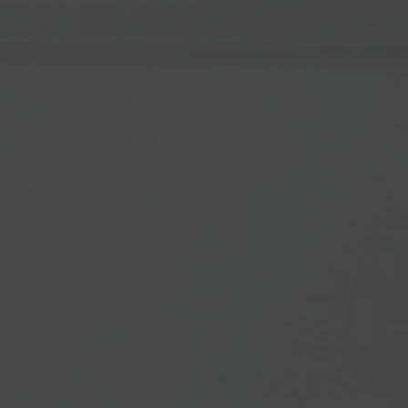
We invited you to celebrate our wedding
Resa & Anang
Minggu, 26 Februari 2023
Save the Date
Bismillah
"Dan diantara tanda-tanda kekuasaan-Nya
ialah diciptakan-Nya untukmu pasangan
hidup dari jenismu sendiri supaya kamu
mendapat ketenangan hati dan dijadikan-Nya