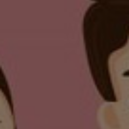
Our Special
Wedding Event
Dengan Memohon Rahmat Dan Ridho Allah
Subhanahu Wa Ta'ala, Kami Mengundang
Bapak/Ibu/Saudara/I, Untuk Menghadiri
Resepsi Pernikahan Kami. Yang Insya Allah
Akan Dilaksanakan Pada :