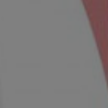
WE LOVE EACH OTHER
Our Prayer
" Dan di antara tanda-tanda kekuasaan-Nya
diciptakan-Nya untukmu pasangan hidup dari
jenismu sendiri supaya kamu dapat ketenangan hati
dan dijadikannya kasih sayang di antara kamu.
Sesungguhnya yang demikian menjadi tanda-tanda
kebesaran-Nya bagi orang-orang yang berpikir. "
- Q.S. Ar-Rum: 21 -