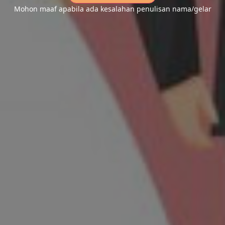
Mohon maaf apabila ada kesalahan penulisan nama/gelar