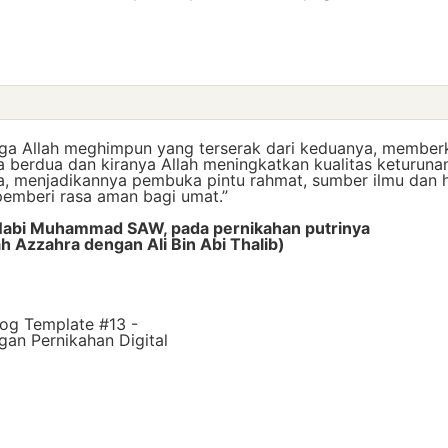
a Allah meghimpun yang terserak dari keduanya, memberk
 berdua dan kiranya Allah meningkatkan kualitas keturuna
, menjadikannya pembuka pintu rahmat, sumber ilmu dan 
pemberi rasa aman bagi umat.”
Nabi Muhammad SAW, pada pernikahan putrinya
h Azzahra dengan Ali Bin Abi Thalib)
log Template #13 -
an Pernikahan Digital