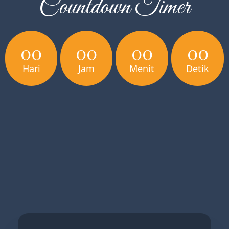
Countdown Timer
00
00
00
00
Hari
Jam
Menit
Detik