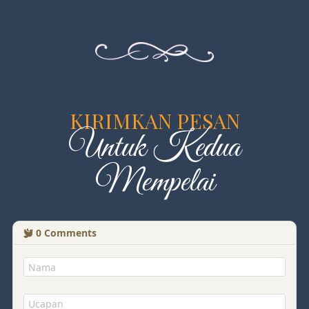
KIRIMKAN PESAN
Untuk Kedua
Mempelai
0
Comments