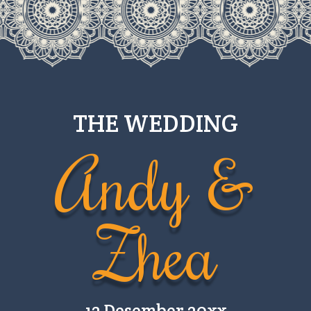
THE WEDDING
Andy &
Zhea
12 Desember 20xx